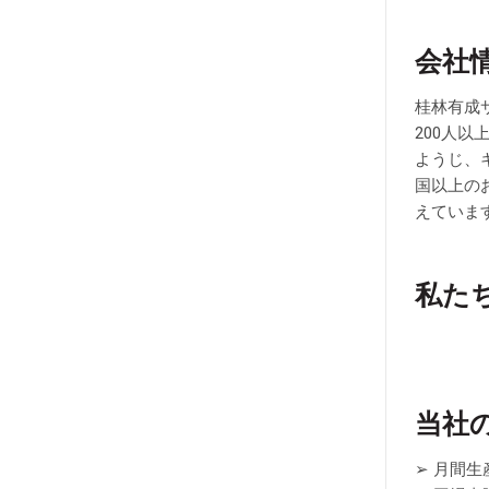
会社
桂林有成
200人
ようじ、
国以上の
えていま
私た
当社
➢ 月間生産