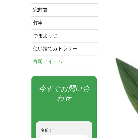
完封箸
竹串
つまようじ
使い捨てカトラリー
寿司アイテム
今すぐお問い合
わせ
名前：