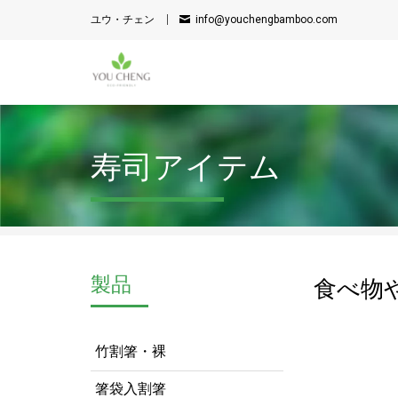
ユウ・チェン
info@youchengbamboo.com
寿司アイテム
製品
食べ物
竹割箸・裸
箸袋入割箸