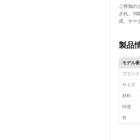
ご存知の
され、1
式、ケー
製品
モデル番
ブランド
サイズ
材料
特徴
色