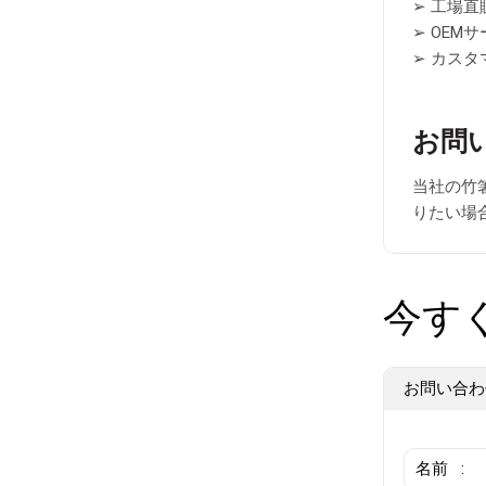
➢ 工場直
➢ OEM
➢ カス
お問
当社の竹
りたい場
今す
お問い合わ